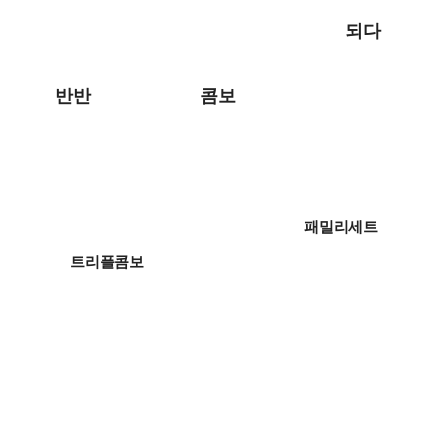
되다
반반
콤보
세트
패밀리세트
BEST
트리플콤보